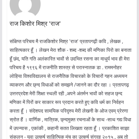
राज किशोर मिश्र 'राज'
संक्षिप्त परिचय मै राजकिशोर मिश्र 'राज' प्रतापगढ़ी कवि , लेखक ,
साहित्यकार हूँ । लेखन मेरा शौक - शब्द -शब्द की मणिका पिरो का बनाता
हूँ छंद, यति गति अलंकारित भावों से उदभित रसना का माधुर्य भाव ही मेरा
परिचय है १९९६ में राजनीति शास्त्र से परास्नातक डा . राममनोहर
लोहिया विश्वविद्यालय से राजनैतिक विचारको के विचारों गहन अध्ययन
व्याकरण और छ्न्द विधाओं को समझने /जानने का दौर रहा । प्रतापगढ़
उत्तरप्रदेश मेरी शिक्षा स्थली रही ,अपने अंतर्मन भावों को सहज छ्न्द
मणिका में पिरों कर साकार रूप प्रदान करते हुए कवि धर्म का निर्वहन
करता हूँ । संदेशपद सामयिक परिदृश्य मेरी लेखनी के ओज एवम् प्रेरणा
स्रोत हैं । वार्णिक , मात्रिक, छ्न्दमुक्त रचनाओं के साथ -साथ गद्य विधा
में उपन्यास , एकांकी , कहानी सतत लिखता रहता हूँ । प्रकाशित साझा
संकलन - युवा उत्कर्ष साहित्यिक मंच का उत्कर्ष संग्रह २०१५ , अब तो