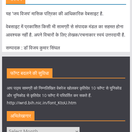
यह ‘जय विजय’ मासिक पत्रिका की आधिकारिक वेबसाइट है.
वेबसाइट में प्रकाशित किसी भी सामग्री से संपादक मंडल का सहमत होना
आवश्यक नहीं है. अपने विचारों के लिए लेखक/रचनाकार स्वयं उत्तरदायी है.
सम्पादक : डाॅ विजय कुमार सिंघल
फॉण्ट बदलने की सुविधा
आप पाठ्य सामग्री को निम्नलिखित वेबपेज खोलकर कृतिदेव 10 फॉण्ट से यूनिकोड
और यूनिकोड से कृतिदेव 10 फॉण्ट में परिवर्तित कर सकते हैं.
http://wrd.bih.nic.in/font_KtoU.htm
अभिलेखागार
अभिलेखागार