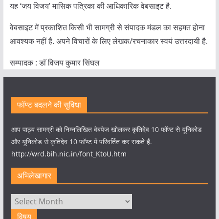
यह ‘जय विजय’ मासिक पत्रिका की आधिकारिक वेबसाइट है.
वेबसाइट में प्रकाशित किसी भी सामग्री से संपादक मंडल का सहमत होना
आवश्यक नहीं है. अपने विचारों के लिए लेखक/रचनाकार स्वयं उत्तरदायी है.
सम्पादक : डाॅ विजय कुमार सिंघल
फॉण्ट बदलने की सुविधा
आप पाठ्य सामग्री को निम्नलिखित वेबपेज खोलकर कृतिदेव 10 फॉण्ट से यूनिकोड
और यूनिकोड से कृतिदेव 10 फॉण्ट में परिवर्तित कर सकते हैं.
http://wrd.bih.nic.in/font_KtoU.htm
अभिलेखागार
अभिलेखागार
विषय