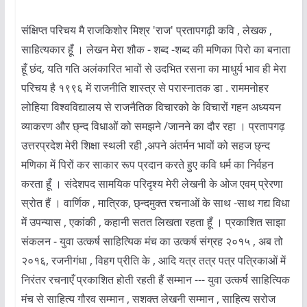
संक्षिप्त परिचय मै राजकिशोर मिश्र 'राज' प्रतापगढ़ी कवि , लेखक ,
साहित्यकार हूँ । लेखन मेरा शौक - शब्द -शब्द की मणिका पिरो का बनाता
हूँ छंद, यति गति अलंकारित भावों से उदभित रसना का माधुर्य भाव ही मेरा
परिचय है १९९६ में राजनीति शास्त्र से परास्नातक डा . राममनोहर
लोहिया विश्वविद्यालय से राजनैतिक विचारको के विचारों गहन अध्ययन
व्याकरण और छ्न्द विधाओं को समझने /जानने का दौर रहा । प्रतापगढ़
उत्तरप्रदेश मेरी शिक्षा स्थली रही ,अपने अंतर्मन भावों को सहज छ्न्द
मणिका में पिरों कर साकार रूप प्रदान करते हुए कवि धर्म का निर्वहन
करता हूँ । संदेशपद सामयिक परिदृश्य मेरी लेखनी के ओज एवम् प्रेरणा
स्रोत हैं । वार्णिक , मात्रिक, छ्न्दमुक्त रचनाओं के साथ -साथ गद्य विधा
में उपन्यास , एकांकी , कहानी सतत लिखता रहता हूँ । प्रकाशित साझा
संकलन - युवा उत्कर्ष साहित्यिक मंच का उत्कर्ष संग्रह २०१५ , अब तो
२०१६, रजनीगंधा , विहग प्रीति के , आदि यत्र तत्र पत्र पत्रिकाओं में
निरंतर रचनाएँ प्रकाशित होती रहती हैं सम्मान --- युवा उत्कर्ष साहित्यिक
मंच से साहित्य गौरव सम्मान , सशक्त लेखनी सम्मान , साहित्य सरोज