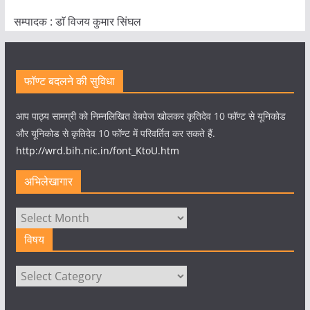
सम्पादक : डाॅ विजय कुमार सिंघल
फॉण्ट बदलने की सुविधा
आप पाठ्य सामग्री को निम्नलिखित वेबपेज खोलकर कृतिदेव 10 फॉण्ट से यूनिकोड
और यूनिकोड से कृतिदेव 10 फॉण्ट में परिवर्तित कर सकते हैं.
http://wrd.bih.nic.in/font_KtoU.htm
अभिलेखागार
अभिलेखागार
विषय
विषय