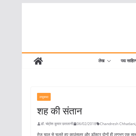
Skip
to
content
लेख
पद्य साहित्
लघुकथा
शह की संतान
डॉ. चंद्रेश कुमार छतलानी
06/02/2018
Chandresh Chhatlani
तेज़ चाल से चलते हुए काउंसलर और डॉक्टर दोनों ही लगभग एक साथ बा