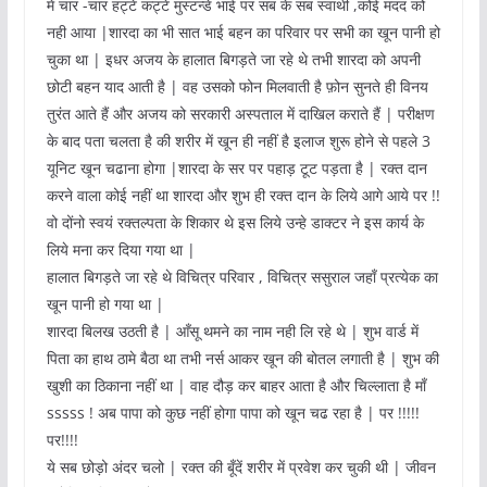
में चार -चार हट्टे कट्टे मुस्टन्डे भाई पर सब के सब स्वार्थी ,कोई मदद को
नही आया |शारदा का भी सात भाई बहन का परिवार पर सभी का खून पानी हो
चुका था | इधर अजय के हालात बिगड़ते जा रहे थे तभी शारदा को अपनी
छोटी बहन याद आती है | वह उसको फोन मिलवाती है फ़ोन सुनते ही विनय
तुरंत आते हैं और अजय को सरकारी अस्पताल में दाखिल कराते हैं | परीक्षण
के बाद पता चलता है की शरीर में खून ही नहीं है इलाज शुरू होने से पहले 3
यूनिट खून चढाना होगा |शारदा के सर पर पहाड़ टूट पड़ता है | रक्त दान
करने वाला कोई नहीं था शारदा और शुभ ही रक्त दान के लिये आगे आये पर !!
वो दोंनो स्वयं रक्तल्पता के शिकार थे इस लिये उन्हे डाक्टर ने इस कार्य के
लिये मना कर दिया गया था |
हालात बिगड़ते जा रहे थे विचित्र परिवार , विचित्र ससुराल जहाँ प्रत्येक का
खून पानी हो गया था |
शारदा बिलख उठती है | आँसू थमने का नाम नही लि रहे थे | शुभ वार्ड में
पिता का हाथ ठामे बैठा था तभी नर्स आकर खून की बोतल लगाती है | शुभ की
खुशी का ठिकाना नहीं था | वाह दौड़ कर बाहर आता है और चिल्लाता है माँ
sssss ! अब पापा को कुछ नहीं होगा पापा को खून चढ रहा है | पर !!!!!
पर!!!!
ये सब छोड़ो अंदर चलो | रक्त की बूँदें शरीर में प्रवेश कर चुकी थी | जीवन