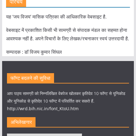
परिचय
यह ‘जय विजय’ मासिक पत्रिका की आधिकारिक वेबसाइट है.
वेबसाइट में प्रकाशित किसी भी सामग्री से संपादक मंडल का सहमत होना
आवश्यक नहीं है. अपने विचारों के लिए लेखक/रचनाकार स्वयं उत्तरदायी है.
सम्पादक : डाॅ विजय कुमार सिंघल
फॉण्ट बदलने की सुविधा
आप पाठ्य सामग्री को निम्नलिखित वेबपेज खोलकर कृतिदेव 10 फॉण्ट से यूनिकोड
और यूनिकोड से कृतिदेव 10 फॉण्ट में परिवर्तित कर सकते हैं.
http://wrd.bih.nic.in/font_KtoU.htm
अभिलेखागार