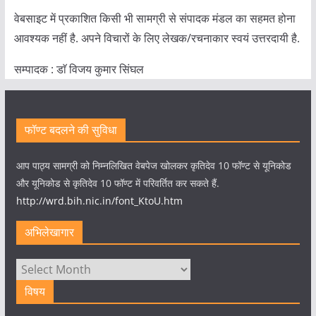
वेबसाइट में प्रकाशित किसी भी सामग्री से संपादक मंडल का सहमत होना
आवश्यक नहीं है. अपने विचारों के लिए लेखक/रचनाकार स्वयं उत्तरदायी है.
सम्पादक : डाॅ विजय कुमार सिंघल
फॉण्ट बदलने की सुविधा
आप पाठ्य सामग्री को निम्नलिखित वेबपेज खोलकर कृतिदेव 10 फॉण्ट से यूनिकोड
और यूनिकोड से कृतिदेव 10 फॉण्ट में परिवर्तित कर सकते हैं.
http://wrd.bih.nic.in/font_KtoU.htm
अभिलेखागार
अभिलेखागार
विषय