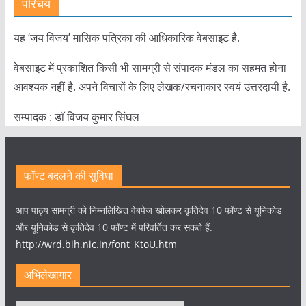
परिचय
यह ‘जय विजय’ मासिक पत्रिका की आधिकारिक वेबसाइट है.
वेबसाइट में प्रकाशित किसी भी सामग्री से संपादक मंडल का सहमत होना
आवश्यक नहीं है. अपने विचारों के लिए लेखक/रचनाकार स्वयं उत्तरदायी है.
सम्पादक : डाॅ विजय कुमार सिंघल
फॉण्ट बदलने की सुविधा
आप पाठ्य सामग्री को निम्नलिखित वेबपेज खोलकर कृतिदेव 10 फॉण्ट से यूनिकोड
और यूनिकोड से कृतिदेव 10 फॉण्ट में परिवर्तित कर सकते हैं.
http://wrd.bih.nic.in/font_KtoU.htm
अभिलेखागार