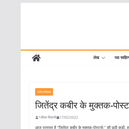
Skip
to
content
लेख
पद्य साहित्
ब्लॉग/परिचर्चा
जितेंद्र कबीर के मुक्तक-पोस्ट
*लीला तिवानी
17/02/2022
आज प्रस्तुत है “जितेंद्र कबीर के मुक्तक-पोस्टर्स-” की छठी कड़ी. ह