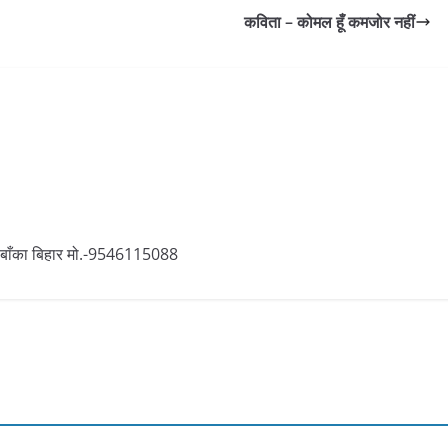
कविता – कोमल हूँ कमजोर नहीं
ा बाँका बिहार मो.-9546115088