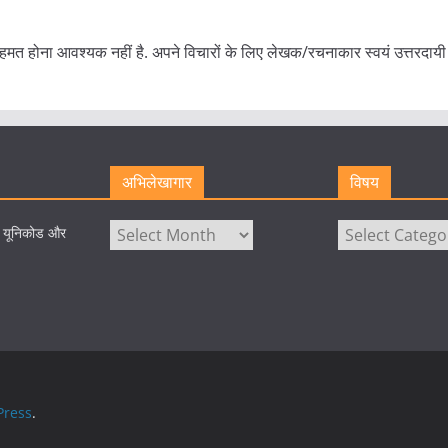
हमत होना आवश्यक नहीं है. अपने विचारों के लिए लेखक/रचनाकार स्वयं उत्तरदायी 
अभिलेखागार
विषय
अभिलेखागार
विषय
े यूनिकोड और
ress
.