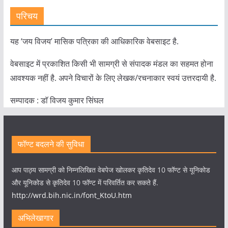
परिचय
यह ‘जय विजय’ मासिक पत्रिका की आधिकारिक वेबसाइट है.
वेबसाइट में प्रकाशित किसी भी सामग्री से संपादक मंडल का सहमत होना
आवश्यक नहीं है. अपने विचारों के लिए लेखक/रचनाकार स्वयं उत्तरदायी है.
सम्पादक : डाॅ विजय कुमार सिंघल
फॉण्ट बदलने की सुविधा
आप पाठ्य सामग्री को निम्नलिखित वेबपेज खोलकर कृतिदेव 10 फॉण्ट से यूनिकोड
और यूनिकोड से कृतिदेव 10 फॉण्ट में परिवर्तित कर सकते हैं.
http://wrd.bih.nic.in/font_KtoU.htm
अभिलेखागार