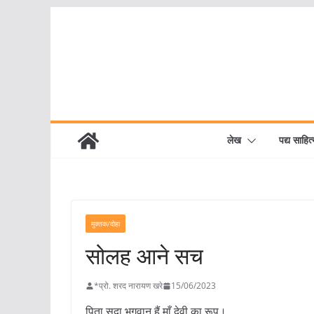
Skip
to
content
लेख
पद्य साहित्
मुक्तक/दोहा
सोलह आने सच
*प्रो. शरद नारायण खरे
15/06/2023
पिता सदा भगवान हैं,माँ देवी का रूप।