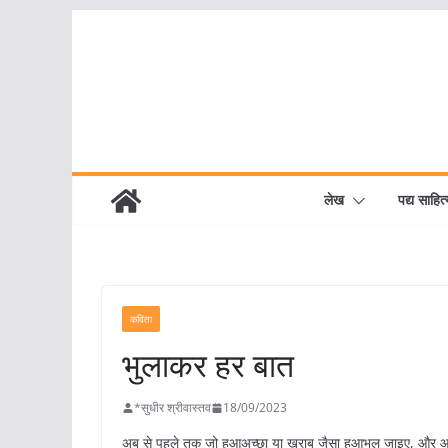
Skip
to
content
लेख
पद्य साहित्
कविता
भुलाकर हर बात
*सुधीर श्रीवास्तव
18/09/2023
अब से पहले तक जो हुआअच्छा या खराब जैसा हुआभूल जाइए, और आगे