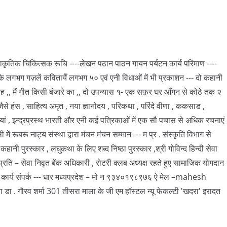
 प्राकृतिक चिकित्सक रूचि ----लेखन पठान पाठन गायन पर्यटन कार्य परिमाण ----
गभग गज़लें कवितायेँ लगभग ५० एवं एनी विधाओं में भी प्रकाशन --- दो कहानी
ह ,, मैं गीत किसी बंजारे का ,, दो उपन्यास १- एक सफ़र घर आँगन से कोठे तक २
े हंस , साहित्य अमृत , नया ज्ञानोदय , परिकथा , परिंदे वीणा , ककसाड ,
ियां , इन्द्रप्रस्थ भारती और एनी कई पत्रिकाओं में एक सौ पचास से अधिक रचनाएं
ं रूबरू नाट्य संस्था द्वारा मंचन मंचन सम्मान --- म प्र . संस्कृति विभाग से
 कहानी पुरस्कार , लघुकथा के लिए शब्द निष्ठा पुरस्कार ,श्री गोविन्द हिन्दी सेवा
म्प्रति – सेवा निवृत बेंक अधिकारी , रोटरी क्लब अध्यक्ष रहते हुए सामाजिक योगदान
ेवा कार्य संपर्क --- धार मध्यप्रदेश – मो न ९३४०१९८९७६ ऐ मेल –mahesh
डा . गौरव शर्मा 301 तीसरा माला के जी एम हॉस्टल न्यू फेकल्टी 'खदरा' इरादत