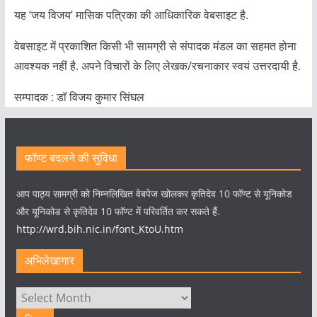
यह ‘जय विजय’ मासिक पत्रिका की आधिकारिक वेबसाइट है.
वेबसाइट में प्रकाशित किसी भी सामग्री से संपादक मंडल का सहमत होना
आवश्यक नहीं है. अपने विचारों के लिए लेखक/रचनाकार स्वयं उत्तरदायी है.
सम्पादक : डाॅ विजय कुमार सिंघल
फॉण्ट बदलने की सुविधा
आप पाठ्य सामग्री को निम्नलिखित वेबपेज खोलकर कृतिदेव 10 फॉण्ट से यूनिकोड
और यूनिकोड से कृतिदेव 10 फॉण्ट में परिवर्तित कर सकते हैं.
http://wrd.bih.nic.in/font_KtoU.htm
अभिलेखागार
अभिलेखागार