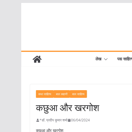
Skip
to
content
लेख
पद्य साहित्
कथा साहित्य
बाल कहानी
बाल साहित्य
कछुआ और खरगोश
*डॉ. प्रदीप कुमार शर्मा
06/04/2024
कछुआ और खरगोश