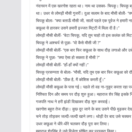
नंदनवन में एक खरगोश रहता था। नाम था उसका- चिपकू। चिपकू बह
था। उधर से लोमड़ी मौसी गुजरीं। दुआ सलाम के बाद मौसी बोली- ‘‘क्या
चिपकू बोला- ‘‘क्या बताऊँ मौसी जी, सालों पहले एक पूर्वज ने हमारी 
कछुआ से हारकर उसने हमारी इज्जत मिट्टी में मिला दी है।’’
लोमड़ी मौसी बोेलीं- ‘‘बेटा चिपकू, यदि तुम चाहो तो इस कलंक को मिट
चिपकू ने आश्चर्य से पूछा- ‘‘वो कैसे मौसी जी ?’’
लोमड़ी मौसी बोलीं- ‘‘एक बार फिर कछुआ के साथ दौड़ लगाओ और उस
चिपकू ने पूछा- ‘‘क्या ऐसा हो सकता है मौसी ?’’
लोमड़ी मौसी बोेलीं- ‘‘हाँ-हाँ क्यों नहीं।’’
चिपकू प्रसन्नता से बोला- ‘‘मौसी, यदि तुम एक बार फिर कछुआ को द
लोमड़ी मौसी बोली- ‘‘ठीक है, मैं कोशिश करती हूँ।’’
लोमड़ी मौसी कछुआ के पास गई। पहले तो वह ना-नुकूर करता रहा पर 
निश्चित दिन और समय पर दौड़ शुरु हुआ। महाराज शेर सिंह इसके निर
गजपति नाथ ने हरी झंडी दिखाकर दौड़ शुरु करवाई।
खरगोश बहुत तेज दौड़ा। कुछ दूर जाने के बाद उसने पीछे मुड़कर द
चने तोड़ तोड़कर जल्दी-जल्दी खाने लगा। थोड़ी देर बाद उसे चक्क
उधर कछुआ ने धीरे-धीरे चलकर दौड़ पूरा कर लिया।
महाराज शेरसिंह ने उसे विजेता घोषित कर पुरस्कृत किया।