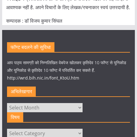
आवश्यक नहीं है. अपने विचारों के लिए लेखक/रचनाकार स्वयं उत्तरदायी है.
सम्पादक : डाॅ विजय कुमार सिंघल
फॉण्ट बदलने की सुविधा
आप पाठ्य सामग्री को निम्नलिखित वेबपेज खोलकर कृतिदेव 10 फॉण्ट से यूनिकोड
और यूनिकोड से कृतिदेव 10 फॉण्ट में परिवर्तित कर सकते हैं.
http://wrd.bih.nic.in/font_KtoU.htm
अभिलेखागार
अभिलेखागार
विषय
विषय