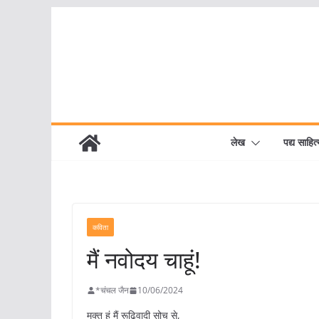
Skip
to
content
लेख
पद्य साहित्
कविता
मैं नवोदय चाहूं!
*चंचल जैन
10/06/2024
मुक्त हूं मैं रूढ़िवादी सोच से,