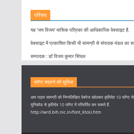
परिचय
यह ‘जय विजय’ मासिक पत्रिका की आधिकारिक वेबसाइट है.
वेबसाइट में प्रकाशित किसी भी सामग्री से संपादक मंडल का स
सम्पादक : डाॅ विजय कुमार सिंघल
फॉण्ट बदलने की सुविधा
आप पाठ्य सामग्री को निम्नलिखित वेबपेज खोलकर कृतिदेव 10 फॉण्ट स
यूनिकोड से कृतिदेव 10 फॉण्ट में परिवर्तित कर सकते हैं.
http://wrd.bih.nic.in/font_KtoU.htm