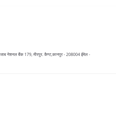
 पंजाब नेशनल बैंक 179, मीरपुर. कैण्ट,कानपुर - 208004 ईमेल -