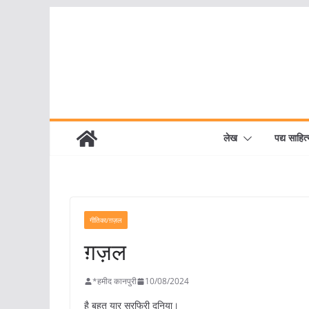
Skip
to
content
लेख
पद्य साहित्
गीतिका/ग़ज़ल
ग़ज़ल
*हमीद कानपुरी
10/08/2024
है बहुत यार सरफिरी दुनिया।