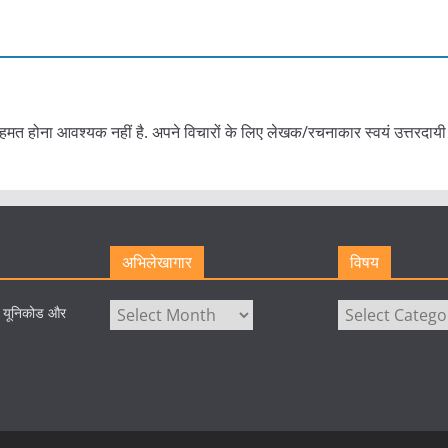
हमत होना आवश्यक नहीं है. अपने विचारों के लिए लेखक/रचनाकार स्वयं उत्तरदायी 
अभिलेखागार
विषय
अभिलेखागार
विषय
े यूनिकोड और