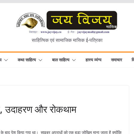
साहित्यिक एवं सामाजिक मासिक ई-पत्रिका
य
कथा साहित्य
बाल साहित्य
हास्य व्यंग्य
समाचार
व
कार, उदाहरण और रोकथाम
है। 4. समाज साइबर अपराध: यह साइबर अपराध का सबसे खतरनाक रूप है क्योंकि इसमें साइबर-आतंकवाद भी शामिल है। सबसे आम साइबर अपराध अब जब आप समझ गए हैं कि साइबर अपराध क्या हैं, तो आइए कुछ सामान्य साइबर अपराधों पर चर्चा करें। 1. फ़िशिंग और घोटाला: फ़िशिंग एक प्रकार का सोशल इंजीनियरिंग हमला है जो उपयोगकर्ता को लक्षित करता है और उपयोगकर्ता के बारे में संवेदनशील जानकारी प्राप्त करने के लिए नकली संदेश और ईमेल भेजकर या दुर्भावनापूर्ण सॉफ़्टवेयर डाउनलोड करने और लक्ष्य प्रणाली पर इसका फायदा उठाने की कोशिश करके उन्हें धोखा देता है। 2. पहचान की चोरी पहचान की चोरी तब होती है जब कोई साइबर अपराधी किसी अन्य व्यक्ति के व्यक्तिगत डेटा जैसे क्रेडिट कार्ड नंबर या व्यक्तिगत तस्वीरों का उपयोग धोखाधड़ी या अपराध करने के लिए उनकी अनुमति के बिना करता है। 3. रैनसमवेयर अटैक रैंसमवेयर हमले एक बहुत ही सामान्य प्रकार का साइबर अपराध है। यह एक प्रकार का मैलवेयर है जो उपयोगकर्ताओं को एन्क्रिप्ट करके सिस्टम पर उनके सभी व्यक्तिगत डेटा तक पहुंचने से रोकने की क्षमता रखता है और फिर एन्क्रिप्टेड डेटा तक पहुंच देने के लिए फिरौती मांगता है। 4. कंप्यूटर नेटवर्क को हैक करना/दुरुपयोग करना यह शब्द निजी कंप्यूटर या नेटवर्क तक अनधिकृत पहुंच और इसे बंद करके या संग्रहीत डेटा या अन्य अवैध तरीकों से छेड़छाड़ करके इसका दुरुपयोग करने के अपराध को संदर्भित करता है। 5. इंटरनेट धोखाधड़ी इंटरनेट धोखाधड़ी एक प्रकार का साइबर अपराध है जिसमें इंटरनेट का उपयोग किया जाता है और इसे एक सामान्य शब्द माना जा सकता है जो इंटरनेट पर होने वाले सभी अपराधों जैसे स्पैम, बैंकिंग धोखाधड़ी, सेवा की चोरी आदि को समूहित करता है। साइबर क्राइम के अन्य प्रकार यहां अन्य 9 प्रकार के साइबर अपराध हैं: 1. साइबर बुलिंग इसे ऑनलाइन या इंटरनेट बुलिंग के नाम से भी जाना जाता है। इसमें किसी और के बारे में हानिकारक और अपमानजनक सामग्री भेजना या साझा करना शामिल है जो शर्मिंदगी का कारण बनता है और मनोवैज्ञानिक समस्याओं का कारण बन सकता है। यह हाल ही में बहुत आम हो गया है, खासकर किशोरों के बीच। 2. साइबर स्टॉकिंग साइबरस्टॉकिंग को अवांछित लगातार कॉल और संदेशों जैसे नियंत्रण और डराने के उद्देश्य से अन्य व्यक्तियों को ऑनलाइन लक्षित करने वाली अवांछित लगातार सामग्री के रूप में परिभाषित किया जा सकता है। 3. सॉफ्टवेयर चोरी सॉफ़्टवेयर चोरी कॉपीराइट या लाइसेंस प्रतिबंधों के उल्लंघन के साथ भुगतान किए गए सॉफ़्टवेयर का अवैध उपयोग या प्रतिलिपि है। सॉफ़्टवेयर चोरी का एक उदाहरण तब होता है जब आप विंडोज़ की एक ताज़ा गैर-सक्रिय प्रतिलिपि डाउनलोड करते हैं और विंडोज़ सक्रियण के लिए वैध लाइसेंस प्राप्त करने के लिए “क्रैक” के रूप में जाना जाता है। इसे सॉफ़्टवेयर चोरी माना जाता है. न केवल सॉफ्टवेयर को पायरेटेड किया जा सकता है बल्कि संगीत, फिल्में आदि को भी पायरेटेड किया जा सकता हैआर तस्वीरें. 4. सोशल मीडिया धोखाधड़ी किसी भी प्रकार की हानिकारक गतिविधियों को करने के लिए सोशल मीडिया फर्जी खातों का उपयोग करना जैसे अन्य उपयोगकर्ताओं का रूप धारण करना या डराने या धमकी भरे संदेश भेजना। और सबसे आसान और सबसे आम सोशल मीडिया धोखाधड़ी में से एक है ईमेल स्पैम। 5. ऑनलाइन नशीली दवाओं की तस्करी क्रिप्टोक्यूरेंसी प्रौद्योगिकी के बड़े उदय के साथ, कानून प्रवर्तन का ध्यान आकर्षित किए बिना सुरक्षित निजी तरीके से धन हस्तांतरित करना और दवा सौदों को पूरा करना आसान हो गया। इससे इंटरनेट पर दवा विपणन में वृद्धि हुई। कोकीन, हेरोइन, या मारिजुआना जैसी अवैध दवाएं आमतौर पर ऑनलाइन बेची और कारोबार की जाती हैं, खासकर “डार्क वेब” के रूप में जानी जाने वाली साइट पर। 6. इलेक्ट्रॉनिक मनी लॉन्ड्रिंग इसे लेनदेन लॉन्ड्रिंग के रूप में भी जाना जाता है। यह अज्ञात कंपनियों या ऑनलाइन व्यवसाय पर आधारित है जो स्वीकार्य भुगतान विधियां और क्रेडिट कार्ड लेनदेन करता है लेकिन अज्ञात उत्पादों को खरीदने के लिए अधूरी या असंगत भुगतान जानकारी देता है। यह अब तक के सबसे आम और आसान मनी लॉन्ड्रिंग तरीकों में से एक है। 8. साइबर एक्सटॉर्शन साइबर एक्सटॉर्शन साइबर अपराधियों द्वारा चुराए गए कुछ महत्वपूर्ण डेटा को वापस देने या सेवा हमलों से इनकार करने जैसी दुर्भावनापूर्ण गतिविधियों को रोकने के लिए पैसे की मांग है। 9. बौद्धिक संपदा का उल्लंघन यह कॉपीराइट और औद्योगिक डिज़ाइन जैसे किसी भी संरक्षित बौद्धिक संपदा अधिकारों का उल्लंघन या उल्लंघन है। 9. ऑनलाइन भर्ती धोखाधड़ी कम आम साइबर अपराधों में से एक जो तेजी से लोकप्रिय हो रहा है, वह है आवेदकों से वित्तीय लाभ प्राप्त करने या यहां तक ​​कि उनके व्यक्तिगत डेटा का उपयोग करने के उद्देश्य से फर्जी कंपनियों द्वारा जारी किए गए फर्जी नौकरी के अवसर। साइबर अपराध के उदाहरण – रेविल और कासिया रैनसमवेयर रेविल एक रूसी या रूसी भाषी हैकिंग समूह है और इसे रैंसमवेयर-ए-ए-सर्विस ऑपरेशन के रूप में जाना जाता है। कसेया घटना जुलाई-2021 में हुई थी. यह घटना तब हुई जब कासिया की कंपनी का एक उत्पाद कासिया के ग्राहक नेटवर्क के अंतिम बिंदुओं पर प्रसिद्ध SODINOKIBI REvil रैंसमवेयर को तैनात कर रहा था, जिस पर दुनिया भर में कासिया के 1000 से अधिक ग्राहकों पर हमला किया गया था। कुछ घंटों बाद रेविल ने डार्क वेब पर अपनी हैप्पी ब्लॉग वेबसाइट पर पोस्ट करके हमले का श्रेय लिया और एक सार्वजनिक डिक्रिप्टर जारी करने के लिए 70 मिलियन डॉलर की फिरौती की मांग की, जिसके बारे में उनका दावा है कि यह सभी क्षतिग्रस्त डिवाइसों को डिक्रिप्ट कर सकता है। हमला इतना प्रभावशाली था कि संयुक्त राज्य सरकार ने रेविल सदस्यों को गिरफ्तार करने के लिए कोई भी जानकारी देने वाले को 10 मिलियन डॉलर का इनाम देने की पेशकश की। स्रोत 22 साल के यूक्रेनी यारोस्लाव वासिंस्की पर हमले का संचालन करने और कासिया और अन्य कंपनियों के खिलाफ रैंसमवेयर फैलाने का आरोप लगाया गया था। – स्टक्सनेट स्टक्सनेट घटना एक प्रसिद्ध घटना है जो 2010 में हुई थी। स्टक्सनेट एक कंप्यूटर वर्म (मैलवेयर का प्रकार) का नाम है जो SCADA (पर्यवेक्षी नियंत्रण और डेटा अधिग्रहण) सिस्टम को लक्षित करता है। स्टक्सनेट मैलवेयर ने ईरान के परमाणु ऊर्जा कार्यक्रम को विनाशकारी क्षति पहुंचाई। यह यूएसबी ड्राइव के माध्यम से फैल रहा था और मुख्य रूप से माइक्रोसॉफ्ट विंडोज ऑपरेटिंग सिस्टम को प्रभावित करता था। मैलवेयर की कार्यक्षमता उन मशीनों की खोज करना थी जो पीएलसी (प्रोग्रामेबल लॉजिक कंट्रोलर) के रूप में काम कर रही हैं