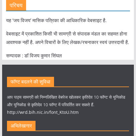
परिचय
यह ‘जय विजय’ मासिक पत्रिका की आधिकारिक वेबसाइट है.
वेबसाइट में प्रकाशित किसी भी सामग्री से संपादक मंडल का सहमत होना
आवश्यक नहीं है. अपने विचारों के लिए लेखक/रचनाकार स्वयं उत्तरदायी है.
सम्पादक : डाॅ विजय कुमार सिंघल
फॉण्ट बदलने की सुविधा
आप पाठ्य सामग्री को निम्नलिखित वेबपेज खोलकर कृतिदेव 10 फॉण्ट से यूनिकोड
और यूनिकोड से कृतिदेव 10 फॉण्ट में परिवर्तित कर सकते हैं.
http://wrd.bih.nic.in/font_KtoU.htm
अभिलेखागार