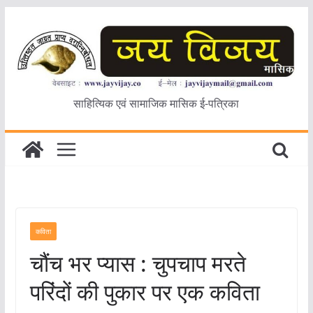
Skip
to
content
साहित्यिक एवं सामाजिक मासिक ई-पत्रिका
कविता
चौंच भर प्यास : चुपचाप मरते
परिंदों की पुकार पर एक कविता