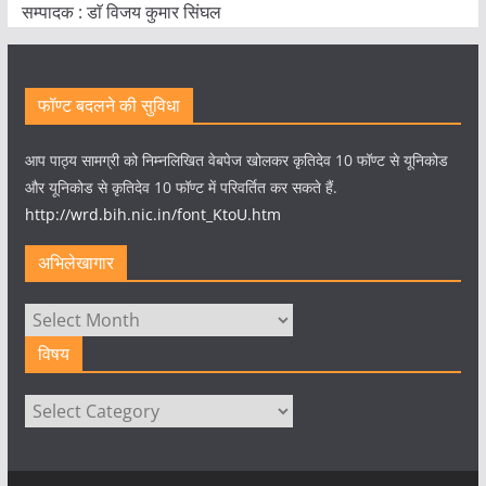
सम्पादक : डाॅ विजय कुमार सिंघल
फॉण्ट बदलने की सुविधा
आप पाठ्य सामग्री को निम्नलिखित वेबपेज खोलकर कृतिदेव 10 फॉण्ट से यूनिकोड
और यूनिकोड से कृतिदेव 10 फॉण्ट में परिवर्तित कर सकते हैं.
http://wrd.bih.nic.in/font_KtoU.htm
अभिलेखागार
अभिलेखागार
विषय
विषय