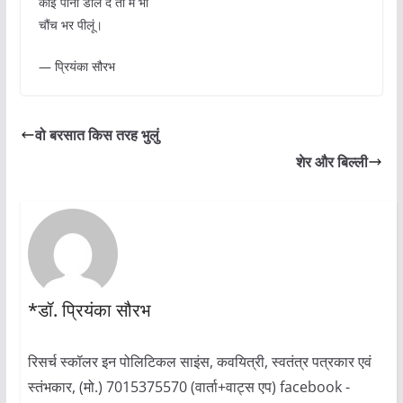
कोई पानी डाल दे तो मैं भी
चौंच भर पीलूं।
— प्रियंका सौरभ
वो बरसात किस तरह भुलुं
शेर और बिल्ली
*डॉ. प्रियंका सौरभ
रिसर्च स्कॉलर इन पोलिटिकल साइंस, कवयित्री, स्वतंत्र पत्रकार एवं
स्तंभकार, (मो.) 7015375570 (वार्ता+वाट्स एप) facebook -