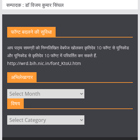
सम्पादक : डाॅ विजय कुमार सिंघल
फॉण्ट बदलने की सुविधा
आप पाठ्य सामग्री को निम्नलिखित वेबपेज खोलकर कृतिदेव 10 फॉण्ट से यूनिकोड
और यूनिकोड से कृतिदेव 10 फॉण्ट में परिवर्तित कर सकते हैं.
http://wrd.bih.nic.in/font_KtoU.htm
अभिलेखागार
अभिलेखागार
विषय
विषय