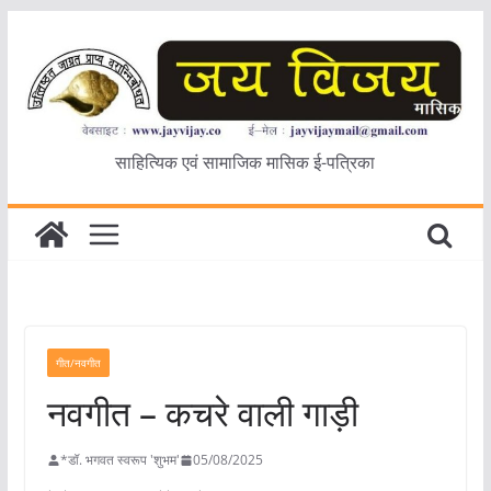
Skip
to
content
साहित्यिक एवं सामाजिक मासिक ई-पत्रिका
गीत/नवगीत
नवगीत – कचरे वाली गाड़ी
*डॉ. भगवत स्वरूप 'शुभम'
05/08/2025