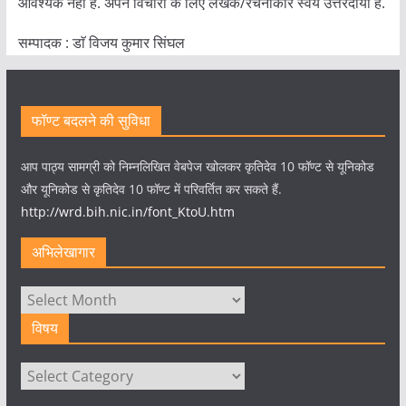
आवश्यक नहीं है. अपने विचारों के लिए लेखक/रचनाकार स्वयं उत्तरदायी है.
सम्पादक : डाॅ विजय कुमार सिंघल
फॉण्ट बदलने की सुविधा
आप पाठ्य सामग्री को निम्नलिखित वेबपेज खोलकर कृतिदेव 10 फॉण्ट से यूनिकोड
और यूनिकोड से कृतिदेव 10 फॉण्ट में परिवर्तित कर सकते हैं.
http://wrd.bih.nic.in/font_KtoU.htm
अभिलेखागार
अभिलेखागार
विषय
विषय