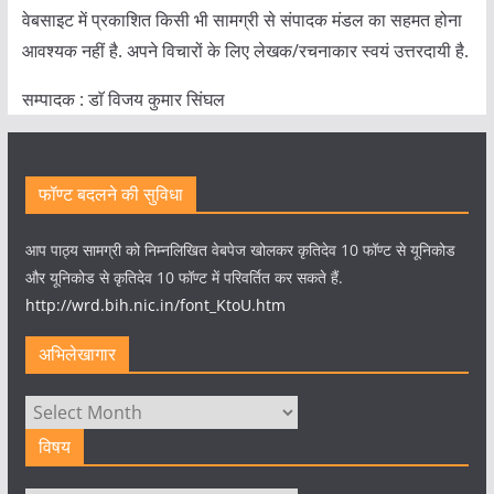
वेबसाइट में प्रकाशित किसी भी सामग्री से संपादक मंडल का सहमत होना
आवश्यक नहीं है. अपने विचारों के लिए लेखक/रचनाकार स्वयं उत्तरदायी है.
सम्पादक : डाॅ विजय कुमार सिंघल
फॉण्ट बदलने की सुविधा
आप पाठ्य सामग्री को निम्नलिखित वेबपेज खोलकर कृतिदेव 10 फॉण्ट से यूनिकोड
और यूनिकोड से कृतिदेव 10 फॉण्ट में परिवर्तित कर सकते हैं.
http://wrd.bih.nic.in/font_KtoU.htm
अभिलेखागार
अभिलेखागार
विषय