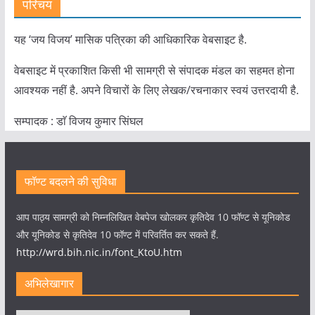
परिचय
यह ‘जय विजय’ मासिक पत्रिका की आधिकारिक वेबसाइट है.
वेबसाइट में प्रकाशित किसी भी सामग्री से संपादक मंडल का सहमत होना
आवश्यक नहीं है. अपने विचारों के लिए लेखक/रचनाकार स्वयं उत्तरदायी है.
सम्पादक : डाॅ विजय कुमार सिंघल
फॉण्ट बदलने की सुविधा
आप पाठ्य सामग्री को निम्नलिखित वेबपेज खोलकर कृतिदेव 10 फॉण्ट से यूनिकोड
और यूनिकोड से कृतिदेव 10 फॉण्ट में परिवर्तित कर सकते हैं.
http://wrd.bih.nic.in/font_KtoU.htm
अभिलेखागार