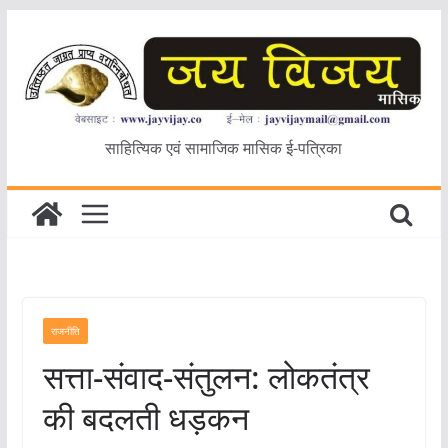
Skip
to
content
साहित्यिक एवं सामाजिक मासिक ई-पत्रिका
राजनीति
सत्ता-संवाद-संतुलन: लोकतंत्र
की बदलती धड़कन