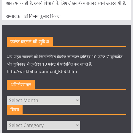
आवश्यक नहीं है. अपने विचारों के लिए लेखक/रचनाकार स्वयं उत्तरदायी है.
सम्पादक : डाॅ विजय कुमार सिंघल
फॉण्ट बदलने की सुविधा
आप पाठ्य सामग्री को निम्नलिखित वेबपेज खोलकर कृतिदेव 10 फॉण्ट से यूनिकोड
और यूनिकोड से कृतिदेव 10 फॉण्ट में परिवर्तित कर सकते हैं.
http://wrd.bih.nic.in/font_KtoU.htm
अभिलेखागार
अभिलेखागार
विषय
विषय