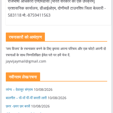
राजभाषा अधिकारी एनएमडीसी [भारत सरकार का एक उपक्रम]
प्रशासनिक कार्यालय, डीआईओएम, दोणीमलै टाउनशिप जिला बेल्लारी -
583118 मो.-8759411563
रचनाकारों को आमंत्रण
‘जय विजय’ के रचनाकार बनने के लिए कृपया अपना परिचय और एक फोटो अपनी दो
रचनाओं के साथ निम्नलिखित ईमेल पते पर हमें भेज दें.
jayvijaymail@gmail.com
नवीनतम लेख/रचना
व्यंग्य – देवासुर संग्राम
10/08/2026
बालगीत – पों-पों पीं-पीं करती लारी
10/08/2026
छरर -छरर छर बरसें
10/08/2026