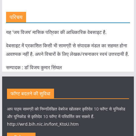
परिचय
यह ‘जय विजय’ मासिक पत्रिका की आधिकारिक वेबसाइट है.
वेबसाइट में प्रकाशित किसी भी सामग्री से संपादक मंडल का सहमत होना
आवश्यक नहीं है. अपने विचारों के लिए लेखक/रचनाकार स्वयं उत्तरदायी है.
सम्पादक : डाॅ विजय कुमार सिंघल
फॉण्ट बदलने की सुविधा
आप पाठ्य सामग्री को निम्नलिखित वेबपेज खोलकर कृतिदेव 10 फॉण्ट से यूनिकोड
और यूनिकोड से कृतिदेव 10 फॉण्ट में परिवर्तित कर सकते हैं.
http://wrd.bih.nic.in/font_KtoU.htm