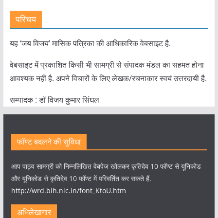
परिचय
यह ‘जय विजय’ मासिक पत्रिका की आधिकारिक वेबसाइट है.
वेबसाइट में प्रकाशित किसी भी सामग्री से संपादक मंडल का सहमत होना
आवश्यक नहीं है. अपने विचारों के लिए लेखक/रचनाकार स्वयं उत्तरदायी है.
सम्पादक : डाॅ विजय कुमार सिंघल
फॉण्ट बदलने की सुविधा
आप पाठ्य सामग्री को निम्नलिखित वेबपेज खोलकर कृतिदेव 10 फॉण्ट से यूनिकोड
और यूनिकोड से कृतिदेव 10 फॉण्ट में परिवर्तित कर सकते हैं.
http://wrd.bih.nic.in/font_KtoU.htm
अभिलेखागार