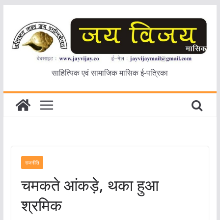
Skip
to
content
साहित्यिक एवं सामाजिक मासिक ई-पत्रिका
राजनीति
चमकते आंकड़े, थका हुआ
श्रमिक