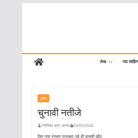
Skip
to
content
लेख
पद्य साहित्
कविता
चुनावी नतीजे
*मोनिका डागा 'आनंद'
04/05/2026
लिए नया रंगरूप पुरस्कृत नई ही चुनावी खीर,