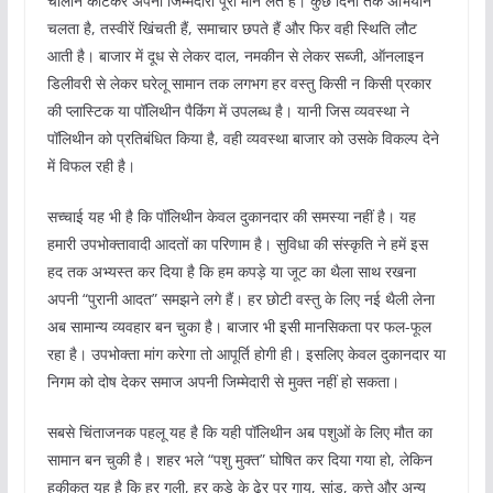
चालान काटकर अपनी जिम्मेदारी पूरी मान लेते हैं। कुछ दिनों तक अभियान
चलता है, तस्वीरें खिंचती हैं, समाचार छपते हैं और फिर वही स्थिति लौट
आती है। बाजार में दूध से लेकर दाल, नमकीन से लेकर सब्जी, ऑनलाइन
डिलीवरी से लेकर घरेलू सामान तक लगभग हर वस्तु किसी न किसी प्रकार
की प्लास्टिक या पॉलिथीन पैकिंग में उपलब्ध है। यानी जिस व्यवस्था ने
पॉलिथीन को प्रतिबंधित किया है, वही व्यवस्था बाजार को उसके विकल्प देने
में विफल रही है।
सच्चाई यह भी है कि पॉलिथीन केवल दुकानदार की समस्या नहीं है। यह
हमारी उपभोक्तावादी आदतों का परिणाम है। सुविधा की संस्कृति ने हमें इस
हद तक अभ्यस्त कर दिया है कि हम कपड़े या जूट का थैला साथ रखना
अपनी “पुरानी आदत” समझने लगे हैं। हर छोटी वस्तु के लिए नई थैली लेना
अब सामान्य व्यवहार बन चुका है। बाजार भी इसी मानसिकता पर फल-फूल
रहा है। उपभोक्ता मांग करेगा तो आपूर्ति होगी ही। इसलिए केवल दुकानदार या
निगम को दोष देकर समाज अपनी जिम्मेदारी से मुक्त नहीं हो सकता।
सबसे चिंताजनक पहलू यह है कि यही पॉलिथीन अब पशुओं के लिए मौत का
सामान बन चुकी है। शहर भले “पशु मुक्त” घोषित कर दिया गया हो, लेकिन
हकीकत यह है कि हर गली, हर कूड़े के ढेर पर गाय, सांड, कुत्ते और अन्य