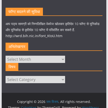
फॉण्ट बदलने की सुविधा
आप पाठ्य सामग्री को निम्नलिखित वेबपेज खोलकर कृतिदेव 10 फॉण्ट से यूनिकोड
और यूनिकोड से कृतिदेव 10 फॉण्ट में परिवर्तित कर सकते हैं.
http://wrd.bih.nic.in/font_KtoU.htm
अभिलेखागार
अभिलेखागार
विषय
विषय
Copyright © 2026
जय विजय
. All rights reserved.
Theme:
ColorMag
by ThemeGrill. Powered by
WordPress
.