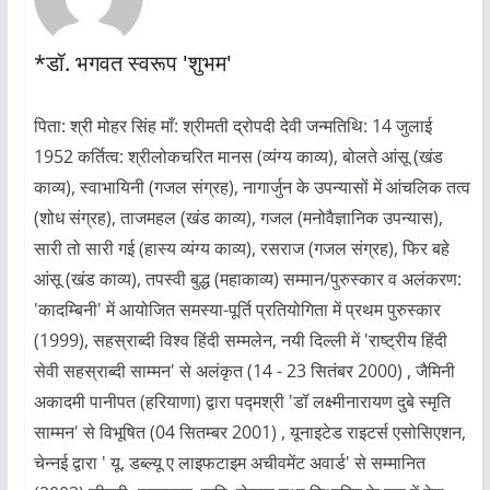
*डॉ. भगवत स्वरूप 'शुभम'
पिता: श्री मोहर सिंह माँ: श्रीमती द्रोपदी देवी जन्मतिथि: 14 जुलाई
1952 कर्तित्व: श्रीलोकचरित मानस (व्यंग्य काव्य), बोलते आंसू (खंड
काव्य), स्वाभायिनी (गजल संग्रह), नागार्जुन के उपन्यासों में आंचलिक तत्व
(शोध संग्रह), ताजमहल (खंड काव्य), गजल (मनोवैज्ञानिक उपन्यास),
सारी तो सारी गई (हास्य व्यंग्य काव्य), रसराज (गजल संग्रह), फिर बहे
आंसू (खंड काव्य), तपस्वी बुद्ध (महाकाव्य) सम्मान/पुरुस्कार व अलंकरण:
'कादम्बिनी' में आयोजित समस्या-पूर्ति प्रतियोगिता में प्रथम पुरुस्कार
(1999), सहस्राब्दी विश्व हिंदी सम्मलेन, नयी दिल्ली में 'राष्ट्रीय हिंदी
सेवी सहस्राब्दी साम्मन' से अलंकृत (14 - 23 सितंबर 2000) , जैमिनी
अकादमी पानीपत (हरियाणा) द्वारा पद्मश्री 'डॉ लक्ष्मीनारायण दुबे स्मृति
साम्मन' से विभूषित (04 सितम्बर 2001) , यूनाइटेड राइटर्स एसोसिएशन,
चेन्नई द्वारा ' यू. डब्ल्यू ए लाइफटाइम अचीवमेंट अवार्ड' से सम्मानित