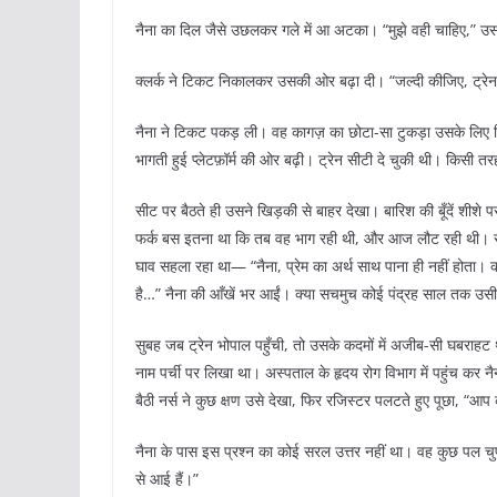
नैना का दिल जैसे उछलकर गले में आ अटका। “मुझे वही चाहिए,” उस
क्लर्क ने टिकट निकालकर उसकी ओर बढ़ा दी। “जल्दी कीजिए, ट्रेन
नैना ने टिकट पकड़ ली। वह कागज़ का छोटा-सा टुकड़ा उसके लिए क
भागती हुई प्लेटफ़ॉर्म की ओर बढ़ी। ट्रेन सीटी दे चुकी थी। किसी तर
सीट पर बैठते ही उसने खिड़की से बाहर देखा। बारिश की बूँदें शीशे प
फर्क बस इतना था कि तब वह भाग रही थी, और आज लौट रही थी। रात ल
घाव सहला रहा था— “नैना, प्रेम का अर्थ साथ पाना ही नहीं होता। क
है…” नैना की आँखें भर आईं। क्या सचमुच कोई पंद्रह साल तक उसी
सुबह जब ट्रेन भोपाल पहुँची, तो उसके कदमों में अजीब-सी घबराह
नाम पर्ची पर लिखा था। अस्पताल के हृदय रोग विभाग में पहुंच कर नैन
बैठी नर्स ने कुछ क्षण उसे देखा, फिर रजिस्टर पलटते हुए पूछा, “आप
नैना के पास इस प्रश्न का कोई सरल उत्तर नहीं था। वह कुछ पल चुप
से आई हैं।”