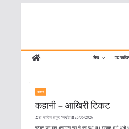
Skip
to
content
लेख
पद्य साहित्
कहानी
कहानी – आखिरी टिकट
डॉ. सारिका ठाकुर "जागृति"
26/06/2026
स्टेशन उस शाम असामान्य रूप से भरा हुआ था। बरसात अभी-अभी थमी 