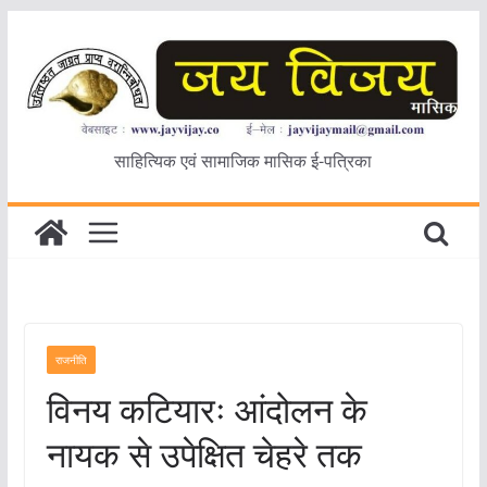
Skip
to
content
साहित्यिक एवं सामाजिक मासिक ई-पत्रिका
राजनीति
विनय कटियारः आंदोलन के
नायक से उपेक्षित चेहरे तक