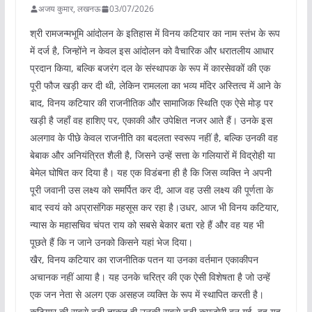
अजय कुमार, लखनऊ
03/07/2026
श्री रामजन्मभूमि आंदोलन के इतिहास में विनय कटियार का नाम स्तंभ के रूप
में दर्ज है, जिन्होंने न केवल इस आंदोलन को वैचारिक और धरातलीय आधार
प्रदान किया, बल्कि बजरंग दल के संस्थापक के रूप में कारसेवकों की एक
पूरी फौज खड़ी कर दी थी, लेकिन रामलला का भव्य मंदिर अस्तित्व में आने के
बाद, विनय कटियार की राजनीतिक और सामाजिक स्थिति एक ऐसे मोड़ पर
खड़ी है जहाँ वह हाशिए पर, एकाकी और उपेक्षित नजर आते हैं। उनके इस
अलगाव के पीछे केवल राजनीति का बदलता स्वरूप नहीं है, बल्कि उनकी वह
बेबाक और अनियंत्रित शैली है, जिसने उन्हें सत्ता के गलियारों में विद्रोही या
बेमेल घोषित कर दिया है। यह एक विडंबना ही है कि जिस व्यक्ति ने अपनी
पूरी जवानी उस लक्ष्य को समर्पित कर दी, आज वह उसी लक्ष्य की पूर्णता के
बाद स्वयं को अप्रासंगिक महसूस कर रहा है।उधर, आज भी विनय कटियार,
न्यास के महासचिव चंपत राय को सबसे बेकार बता रहे हैं और वह यह भी
पूछते हैं कि न जाने उनको किसने यहां भेज दिया।
खैर, विनय कटियार का राजनीतिक पतन या उनका वर्तमान एकाकीपन
अचानक नहीं आया है। यह उनके चरित्र की एक ऐसी विशेषता है जो उन्हें
एक जन नेता से अलग एक असहज व्यक्ति के रूप में स्थापित करती है।
कटियार की सबसे बड़ी ताकत ही उनकी सबसे बड़ी कमजोरी बन गई, वह यह