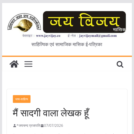
Skip
to
content
साहित्यिक एवं सामाजिक मासिक ई-पत्रिका
भाषा-साहित्य
मैं सादगी वाला लेखक हूँ
*जयचन्द प्रजापति
07/07/2026