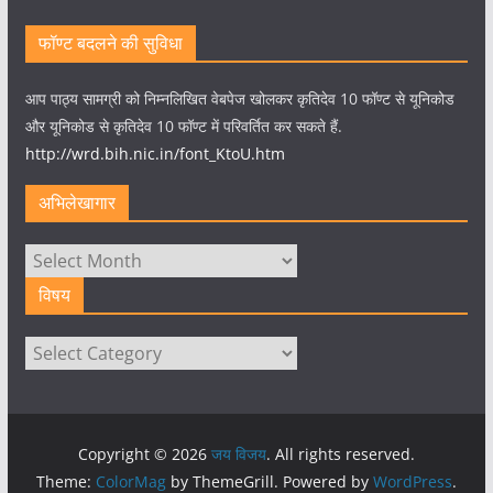
फॉण्ट बदलने की सुविधा
आप पाठ्य सामग्री को निम्नलिखित वेबपेज खोलकर कृतिदेव 10 फॉण्ट से यूनिकोड
और यूनिकोड से कृतिदेव 10 फॉण्ट में परिवर्तित कर सकते हैं.
http://wrd.bih.nic.in/font_KtoU.htm
अभिलेखागार
अभिलेखागार
विषय
विषय
Copyright © 2026
जय विजय
. All rights reserved.
Theme:
ColorMag
by ThemeGrill. Powered by
WordPress
.