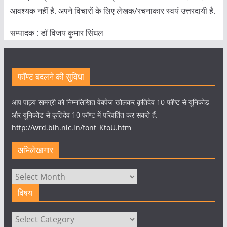
आवश्यक नहीं है. अपने विचारों के लिए लेखक/रचनाकार स्वयं उत्तरदायी है.
सम्पादक : डाॅ विजय कुमार सिंघल
फॉण्ट बदलने की सुविधा
आप पाठ्य सामग्री को निम्नलिखित वेबपेज खोलकर कृतिदेव 10 फॉण्ट से यूनिकोड
और यूनिकोड से कृतिदेव 10 फॉण्ट में परिवर्तित कर सकते हैं.
http://wrd.bih.nic.in/font_KtoU.htm
अभिलेखागार
अभिलेखागार
विषय
विषय