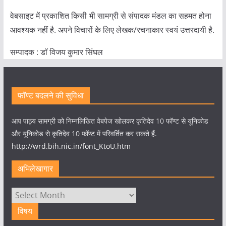
वेबसाइट में प्रकाशित किसी भी सामग्री से संपादक मंडल का सहमत होना
आवश्यक नहीं है. अपने विचारों के लिए लेखक/रचनाकार स्वयं उत्तरदायी है.
सम्पादक : डाॅ विजय कुमार सिंघल
फॉण्ट बदलने की सुविधा
आप पाठ्य सामग्री को निम्नलिखित वेबपेज खोलकर कृतिदेव 10 फॉण्ट से यूनिकोड
और यूनिकोड से कृतिदेव 10 फॉण्ट में परिवर्तित कर सकते हैं.
http://wrd.bih.nic.in/font_KtoU.htm
अभिलेखागार
अभिलेखागार
विषय