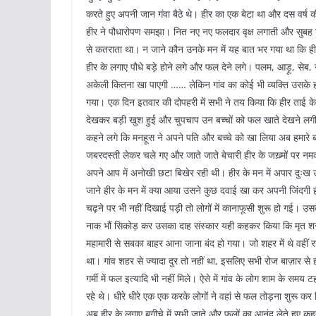
करते हुए अपनी जान गंवा बैठे थे। हीर का एक बेटा था और दस वर्ष क
हीर ने पौधारोपण समझा। नित नए नए फलदार वृक्ष लगाती और सुबह शा
से कतराता था। न जाने कौन उनके मन में यह बात भर गया था कि हीर 
हीर के लगाए पौधे बड़े होने लगे और फल देने लगे। पलम, आड़ू, सेब
अकेली कितना खा पाएगी …… लेकिन गांव का कोई भी व्यक्ति उसके ह
गया। एक दिन इतवार की दोपहरी में सभी ने तय किया कि हीर ताई के ब
देखकर बड़ी खुश हुई और चुपचाप उन बच्चों को फल खाते देखने लगी। 
कहने लगे कि मनहूस ने अपने पति और बच्चे को खा लिया अब हमारे बच्चो
जबरदस्ती लेकर चले गए और जाते जाते बेचारी हीर के जख़्मों पर
अपने आप में अनोखी छटा बिखेर रही थी। हीर के मन में अपार दुःख 
जाने हीर के मन में क्या आया उसने कुछ दवाई खा कर अपनी जिंदगी 
चढ़ने पर भी नहीं दिखाई पड़ी तो लोगों में कानाफूसी शुरू हो गई। उस
नाक भौं सिकोड़ कर उसका दाह संस्कार यही कहकर किया कि मृत शरी
महामारी से सबका बाहर आना जाना बंद हो गया। जो शहर में थे वहीं रह 
था। गांव शहर से ज्यादा दुर तो नहीं था, इसलिए सभी रोज बाज़ार स
गर्मी में फल इत्यादि भी नहीं मिले। ऐसे में गांव के लोग शाम के सम
रहे थे। धीरे धीरे एक एक करके लोगों ने वहां से फल तोड़ना शुरू कर
अब हीर के लगाए बगीचे में सभी जाते और फलों का आनंद लेते हुए कहत