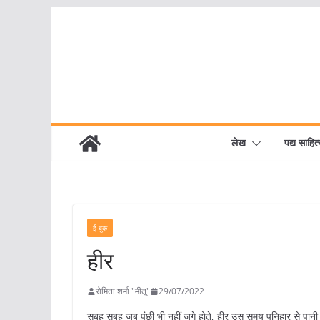
Skip
to
content
लेख
पद्य साहित्
ई-बुक
हीर
रोमिता शर्मा "मीतू"
29/07/2022
सुबह सुबह जब पंछी भी नहीं जगे होते, हीर उस समय पनिहार से पानी 