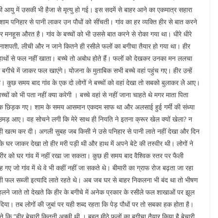
ी आयु में उसकी भी हैजा से मृत्यु हो गई। इस सदमें से बाहर आने का एकमात्र सहारा
म पनिहार से पानी लाकर उन पौधों को सींचती। गांव का हर व्यक्ति हीर से बात करने
मनहूस औरत है। गांव के बच्चों को भी उससे बात करने से रोका गया था। धीरे धीरे
, नाशपती, लीची और न जाने कितने ही रसीले फलों का बगीचा तैयार हो गया था। हीर
ाथों से फल नहीं खाता। बच्चे तो अबोध होते हैं। फलों को देखकर उनका मन ललचा
गीचे में जाकर फल खाएंगे। योजना के मुताबिक सभी बच्चे वहां पहुंच गए। हीर उन्हें
कुछ समय बाद गांव के एक दो लोगों ने बच्चों को वहां देखा तो सबको बुलाकर लेे आए।
ं को भी पता नहीं क्या करेगी । बच्चे वहां से नहीं जाना चाहते थे मगर माता पिता
 नमक छिड़क गए। शाम के समय आसमान एकदम साफ था और अलसाई हुई गर्मी की संध्या
उमड़ आए। वह सोचने लगी कि मेरे साथ ही नियति ने इतना क्रूर खेल क्यों खेला? न
ही खत्म कर दी। अगली सुबह जब किसी ने उसे पनिहार से पानी लाते नहीं देखा और दिन
के घर जाकर देखा तो हीर मरी पड़ी थी और हाथ में अपने बेटे की तस्वीर थी। लोगों ने
र को घर गांव में नहीं रखा जा सकता। कुछ ही समय बाद वैश्विक स्तर पर फैली
गए जो गांव में थे वे भी कहीं नहीं जा सकते थे। बीमारी का ग्राफ रोज बढ़ता जा रहा
े ही फल सब्जी इत्यादि लाते रहते थे। अब जब घर से बाहर निकलना भी बंद था तो भीषण
य टहलने जाते तो देखते कि हीर के बगीचे में अनेक प्रकार के रसीले फल शाखाओं पर झूल
 दिया। तब लोगों की जुबां पर यही शब्द रहता कि पेड़ पौधों पर तो सबका हक होता है।
े कि “हीर बेचारी कितनी अच्छी थी । बहुत मीठे फलों का बगीचा तैयार किया है बेचारी