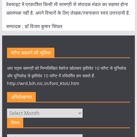
वेबसाइट में प्रकाशित किसी भी सामग्री से संपादक मंडल का सहमत होना
आवश्यक नहीं है. अपने विचारों के लिए लेखक/रचनाकार स्वयं उत्तरदायी है.
सम्पादक : डाॅ विजय कुमार सिंघल
फॉण्ट बदलने की सुविधा
आप पाठ्य सामग्री को निम्नलिखित वेबपेज खोलकर कृतिदेव 10 फॉण्ट से यूनिकोड
और यूनिकोड से कृतिदेव 10 फॉण्ट में परिवर्तित कर सकते हैं.
http://wrd.bih.nic.in/font_KtoU.htm
अभिलेखागार
अभिलेखागार
विषय