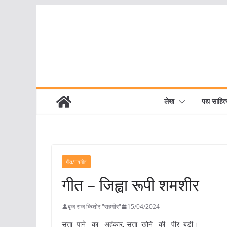
Skip
to
content
लेख
पद्य साहित्
गीत/नवगीत
गीत – जिह्वा रूपी शमशीर
बृज राज किशोर "राहगीर"
15/04/2024
सत्ता पाने का अहंकार, सत्ता खोने की पीर बड़ी।