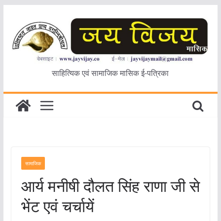
Skip
to
content
साहित्यिक एवं सामाजिक मासिक ई-पत्रिका
सामाजिक
आर्य मनीषी दौलत सिंह राणा जी से
भेंट एवं चर्चायें