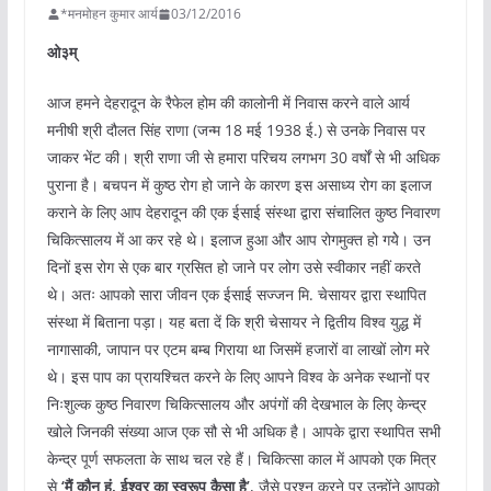
*मनमोहन कुमार आर्य
03/12/2016
ओ३म्
आज हमने देहरादून के रैफेल होम की कालोनी में निवास करने वाले आर्य
मनीषी श्री दौलत सिंह राणा (जन्म 18 मई 1938 ई.) से उनके निवास पर
जाकर भेंट की। श्री राणा जी से हमारा परिचय लगभग 30 वर्षों से भी अधिक
पुराना है। बचपन में कुष्ठ रोग हो जाने के कारण इस असाध्य रोग का इलाज
कराने के लिए आप देहरादून की एक ईसाई संस्था द्वारा संचालित कुष्ठ निवारण
चिकित्सालय में आ कर रहे थे। इलाज हुआ और आप रोगमुक्त हो गयेे। उन
दिनों इस रोग से एक बार ग्रसित हो जाने पर लोग उसे स्वीकार नहीं करते
थे। अतः आपको सारा जीवन एक ईसाई सज्जन मि. चेसायर द्वारा स्थापित
संस्था में बिताना पड़ा। यह बता दें कि श्री चेसायर ने द्वितीय विश्व युद्ध में
नागासाकी, जापान पर एटम बम्ब गिराया था जिसमें हजारों वा लाखों लोग मरे
थे। इस पाप का प्रायश्चित करने के लिए आपने विश्व के अनेक स्थानों पर
निःशुल्क कुष्ठ निवारण चिकित्सालय और अपंगों की देखभाल के लिए केन्द्र
खोले जिनकी संख्या आज एक सौ से भी अधिक है। आपके द्वारा स्थापित सभी
केन्द्र पूर्ण सफलता के साथ चल रहे हैं। चिकित्सा काल में आपको एक मित्र
से
‘
मैं
कौन
हूं
,
ईश्वर
का
स्वरूप
कैसा
है’
, जैसे प्रश्न करने पर उन्होंने आपको