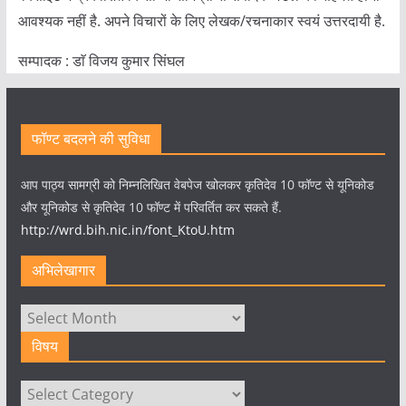
आवश्यक नहीं है. अपने विचारों के लिए लेखक/रचनाकार स्वयं उत्तरदायी है.
सम्पादक : डाॅ विजय कुमार सिंघल
फॉण्ट बदलने की सुविधा
आप पाठ्य सामग्री को निम्नलिखित वेबपेज खोलकर कृतिदेव 10 फॉण्ट से यूनिकोड
और यूनिकोड से कृतिदेव 10 फॉण्ट में परिवर्तित कर सकते हैं.
http://wrd.bih.nic.in/font_KtoU.htm
अभिलेखागार
अभिलेखागार
विषय
विषय