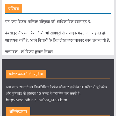
परिचय
यह ‘जय विजय’ मासिक पत्रिका की आधिकारिक वेबसाइट है.
वेबसाइट में प्रकाशित किसी भी सामग्री से संपादक मंडल का सहमत होना
आवश्यक नहीं है. अपने विचारों के लिए लेखक/रचनाकार स्वयं उत्तरदायी है.
सम्पादक : डाॅ विजय कुमार सिंघल
फॉण्ट बदलने की सुविधा
आप पाठ्य सामग्री को निम्नलिखित वेबपेज खोलकर कृतिदेव 10 फॉण्ट से यूनिकोड
और यूनिकोड से कृतिदेव 10 फॉण्ट में परिवर्तित कर सकते हैं.
http://wrd.bih.nic.in/font_KtoU.htm
अभिलेखागार