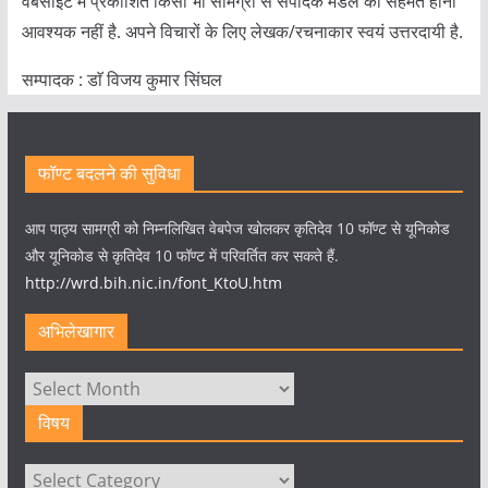
वेबसाइट में प्रकाशित किसी भी सामग्री से संपादक मंडल का सहमत होना
आवश्यक नहीं है. अपने विचारों के लिए लेखक/रचनाकार स्वयं उत्तरदायी है.
सम्पादक : डाॅ विजय कुमार सिंघल
फॉण्ट बदलने की सुविधा
आप पाठ्य सामग्री को निम्नलिखित वेबपेज खोलकर कृतिदेव 10 फॉण्ट से यूनिकोड
और यूनिकोड से कृतिदेव 10 फॉण्ट में परिवर्तित कर सकते हैं.
http://wrd.bih.nic.in/font_KtoU.htm
अभिलेखागार
अभिलेखागार
विषय
विषय