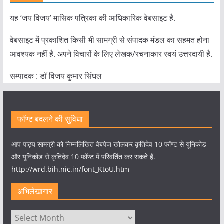
यह ‘जय विजय’ मासिक पत्रिका की आधिकारिक वेबसाइट है.
वेबसाइट में प्रकाशित किसी भी सामग्री से संपादक मंडल का सहमत होना
आवश्यक नहीं है. अपने विचारों के लिए लेखक/रचनाकार स्वयं उत्तरदायी है.
सम्पादक : डाॅ विजय कुमार सिंघल
फॉण्ट बदलने की सुविधा
आप पाठ्य सामग्री को निम्नलिखित वेबपेज खोलकर कृतिदेव 10 फॉण्ट से यूनिकोड
और यूनिकोड से कृतिदेव 10 फॉण्ट में परिवर्तित कर सकते हैं.
http://wrd.bih.nic.in/font_KtoU.htm
अभिलेखागार
अभिलेखागार