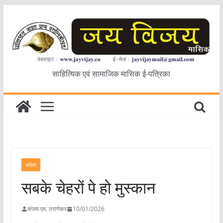
Skip
to
content
साहित्यिक एवं सामाजिक मासिक ई-पत्रिका
कविता
सबके चेहरों पे हो मुस्कान
संजय एम. तराणेकर
10/01/2026