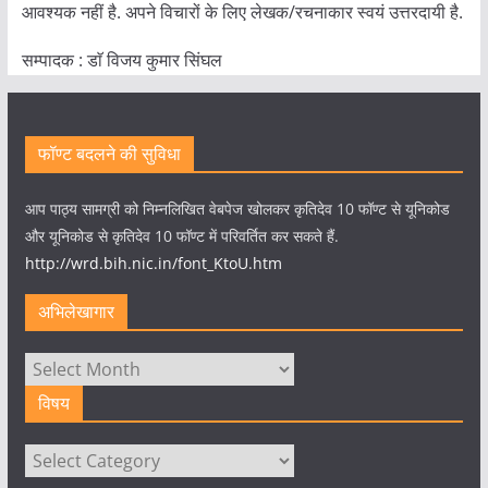
आवश्यक नहीं है. अपने विचारों के लिए लेखक/रचनाकार स्वयं उत्तरदायी है.
सम्पादक : डाॅ विजय कुमार सिंघल
फॉण्ट बदलने की सुविधा
आप पाठ्य सामग्री को निम्नलिखित वेबपेज खोलकर कृतिदेव 10 फॉण्ट से यूनिकोड
और यूनिकोड से कृतिदेव 10 फॉण्ट में परिवर्तित कर सकते हैं.
http://wrd.bih.nic.in/font_KtoU.htm
अभिलेखागार
अभिलेखागार
विषय
विषय