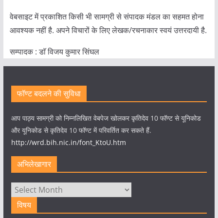
वेबसाइट में प्रकाशित किसी भी सामग्री से संपादक मंडल का सहमत होना
आवश्यक नहीं है. अपने विचारों के लिए लेखक/रचनाकार स्वयं उत्तरदायी है.
सम्पादक : डाॅ विजय कुमार सिंघल
फॉण्ट बदलने की सुविधा
आप पाठ्य सामग्री को निम्नलिखित वेबपेज खोलकर कृतिदेव 10 फॉण्ट से यूनिकोड
और यूनिकोड से कृतिदेव 10 फॉण्ट में परिवर्तित कर सकते हैं.
http://wrd.bih.nic.in/font_KtoU.htm
अभिलेखागार
अभिलेखागार
विषय