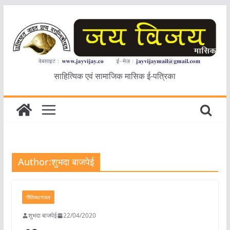
Skip
to
content
साहित्यिक एवं सामाजिक मासिक ई-पत्रिका
Author:
शुभदा बाजपेई
गीतिका/ग़ज़ल
शुभदा बाजपेई
22/04/2020