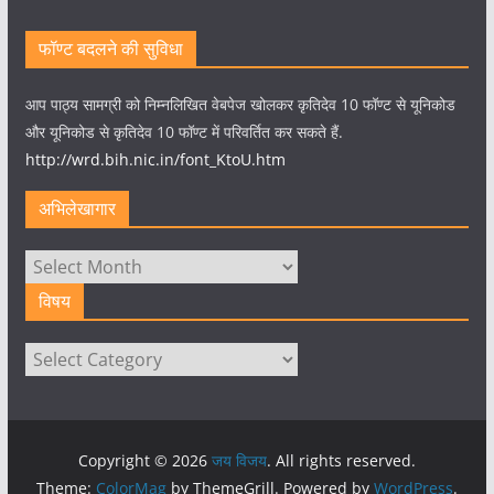
फॉण्ट बदलने की सुविधा
आप पाठ्य सामग्री को निम्नलिखित वेबपेज खोलकर कृतिदेव 10 फॉण्ट से यूनिकोड
और यूनिकोड से कृतिदेव 10 फॉण्ट में परिवर्तित कर सकते हैं.
http://wrd.bih.nic.in/font_KtoU.htm
अभिलेखागार
अभिलेखागार
विषय
विषय
Copyright © 2026
जय विजय
. All rights reserved.
Theme:
ColorMag
by ThemeGrill. Powered by
WordPress
.