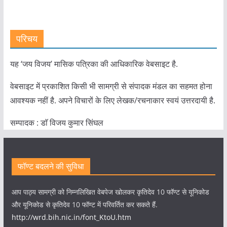
परिचय
यह ‘जय विजय’ मासिक पत्रिका की आधिकारिक वेबसाइट है.
वेबसाइट में प्रकाशित किसी भी सामग्री से संपादक मंडल का सहमत होना
आवश्यक नहीं है. अपने विचारों के लिए लेखक/रचनाकार स्वयं उत्तरदायी है.
सम्पादक : डाॅ विजय कुमार सिंघल
फॉण्ट बदलने की सुविधा
आप पाठ्य सामग्री को निम्नलिखित वेबपेज खोलकर कृतिदेव 10 फॉण्ट से यूनिकोड
और यूनिकोड से कृतिदेव 10 फॉण्ट में परिवर्तित कर सकते हैं.
http://wrd.bih.nic.in/font_KtoU.htm