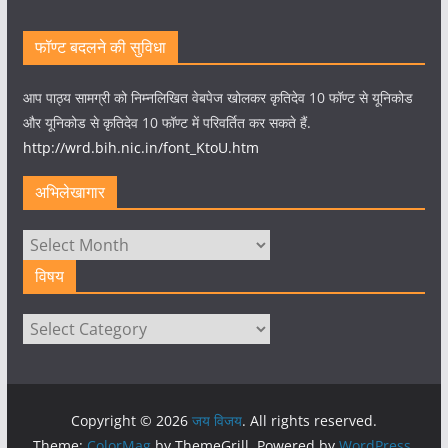
फॉण्ट बदलने की सुविधा
आप पाठ्य सामग्री को निम्नलिखित वेबपेज खोलकर कृतिदेव 10 फॉण्ट से यूनिकोड
और यूनिकोड से कृतिदेव 10 फॉण्ट में परिवर्तित कर सकते हैं.
http://wrd.bih.nic.in/font_KtoU.htm
अभिलेखागार
अभिलेखागार
विषय
विषय
Copyright © 2026
जय विजय
. All rights reserved.
Theme:
ColorMag
by ThemeGrill. Powered by
WordPress
.